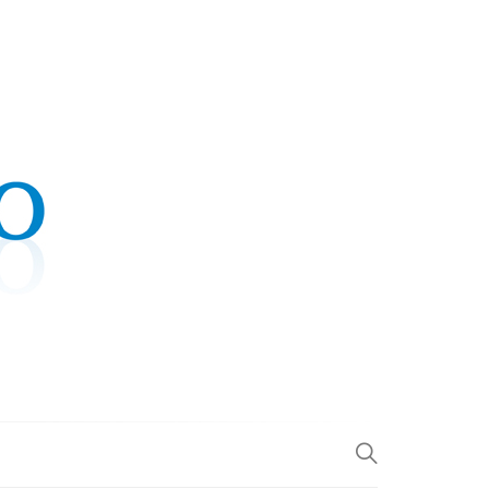
.COM
L