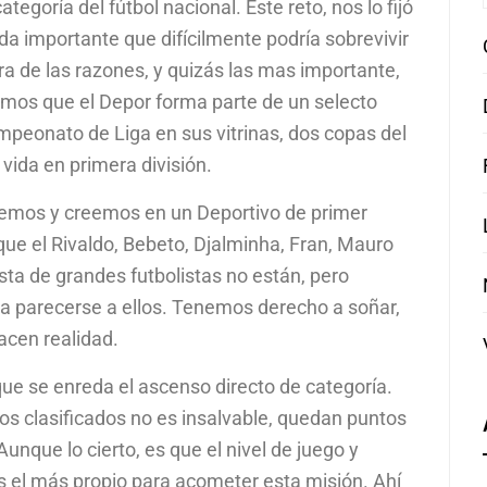
egoría del fútbol nacional. Este reto, nos lo fijó
da importante que difícilmente podría sobrevivir
tra de las razones, y quizás las mas importante,
emos que el Depor forma parte de un selecto
peonato de Liga en sus vitrinas, dos copas del
vida en primera división.
eremos y creemos en un Deportivo de primer
que el Rivaldo, Bebeto, Djalminha, Fran, Mauro
ista de grandes futbolistas no están, pero
a parecerse a ellos. Tenemos derecho a soñar,
acen realidad.
ue se enreda el ascenso directo de categoría.
ros clasificados no es insalvable, quedan puntos
unque lo cierto, es que el nivel de juego y
es el más propio para acometer esta misión. Ahí