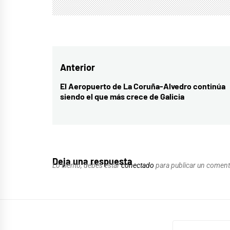
Navegación
Anterior
de
El Aeropuerto de La Coruña-Alvedro continúa
Entrada
siendo el que más crece de Galicia
entradas
anterior:
Deja una respuesta
Lo siento, debes estar
conectado
para publicar un coment