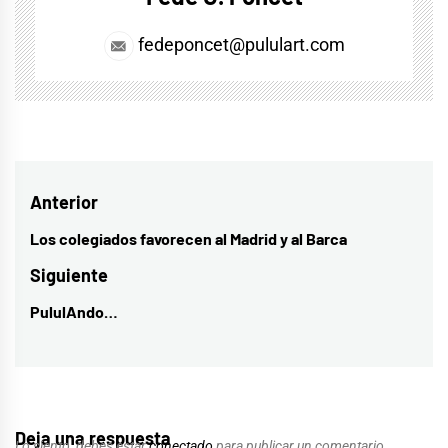
fedeponcet@pululart.com
Navegación
Anterior
de
Los colegiados favorecen al Madrid y al Barca
Entrada
entradas
anterior:
Siguiente
PululAndo…
Entrada
siguiente:
Deja una respuesta
Lo siento, debes estar
conectado
para publicar un comentario.