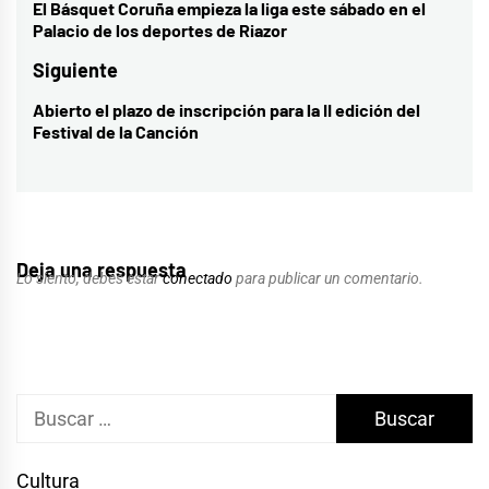
de
El Básquet Coruña empieza la liga este sábado en el
Entrada
Palacio de los deportes de Riazor
entradas
anterior:
Siguiente
Abierto el plazo de inscripción para la II edición del
Entrada
Festival de la Canción
siguiente:
Deja una respuesta
Lo siento, debes estar
conectado
para publicar un comentario.
Buscar:
Cultura