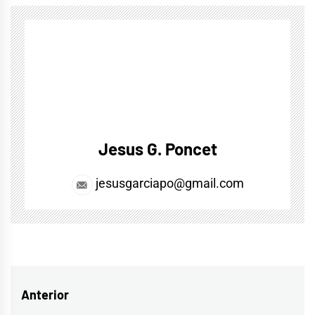
Jesus G. Poncet
jesusgarciapo@gmail.com
Navegación
Anterior