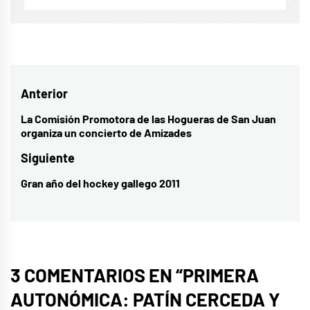
Navegación
Anterior
de
La Comisión Promotora de las Hogueras de San Juan
Entrada
organiza un concierto de Amizades
entradas
anterior:
Siguiente
Gran año del hockey gallego 2011
Entrada
siguiente:
3 COMENTARIOS EN “
PRIMERA
AUTONÓMICA: PATÍN CERCEDA Y