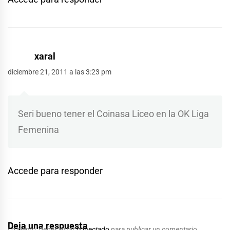
xaral
diciembre 21, 2011 a las 3:23 pm
Seri bueno tener el Coinasa Liceo en la OK Liga
Femenina
Accede para responder
Deja una respuesta
Lo siento, debes estar
conectado
para publicar un comentario.