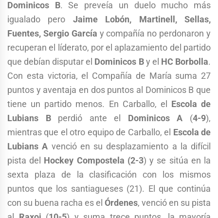
Dominicos B
. Se preveía un duelo mucho más
igualado pero
Jaime Lobón, Martinell, Sellas,
Fuentes, Sergio García
y compañía no perdonaron y
recuperan el líderato, por el aplazamiento del partido
que debían disputar el
Dominicos B
y el
HC Borbolla
.
Con esta victoria, el Compañía de María suma 27
puntos y aventaja en dos puntos al Dominicos B que
tiene un partido menos. En Carballo, el
Escola de
Lubians B
perdió ante el
Dominicos A
(
4-9
),
mientras que el otro equipo de Carballo, el
Escola de
Lubians A
venció en su desplazamiento a la difícil
pista del
Hockey Compostela
(2-3
) y se sitúa en la
sexta plaza de la clasificación con los mismos
puntos que los santiagueses (21). El que continúa
con su buena racha es el
Órdenes
, venció en su pista
al
Raxoi
(
10-5
) y suma trece puntos, la mayoría