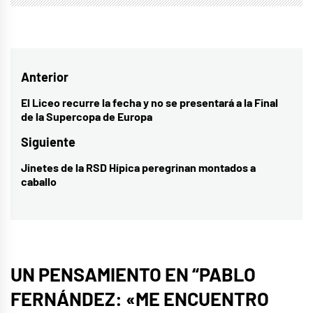
Navegación
Anterior
de
El Liceo recurre la fecha y no se presentará a la Final
Entrada
de la Supercopa de Europa
entradas
anterior:
Siguiente
Jinetes de la RSD Hípica peregrinan montados a
Entrada
caballo
siguiente:
UN PENSAMIENTO EN “
PABLO
FERNÁNDEZ: «ME ENCUENTRO