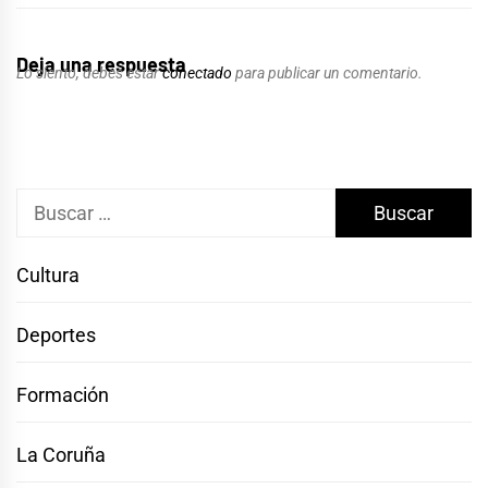
Deja una respuesta
Lo siento, debes estar
conectado
para publicar un comentario.
Buscar:
Cultura
Deportes
Formación
La Coruña