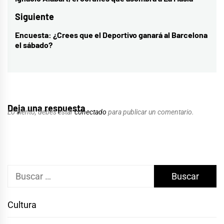
de
Entrada
entradas
anterior:
Siguiente
Encuesta: ¿Crees que el Deportivo ganará al Barcelona
Entrada
el sábado?
siguiente:
Deja una respuesta
Lo siento, debes estar
conectado
para publicar un comentario.
Buscar:
Cultura