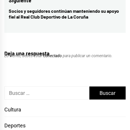
Siguiente
Socios y seguidores continúan manteniendo su apoyo
Entrada
fiel al Real Club Deportivo de La Coruña
siguiente:
Deja una respuesta
Lo siento, debes estar
conectado
para publicar un comentario.
Buscar:
Cultura
Deportes