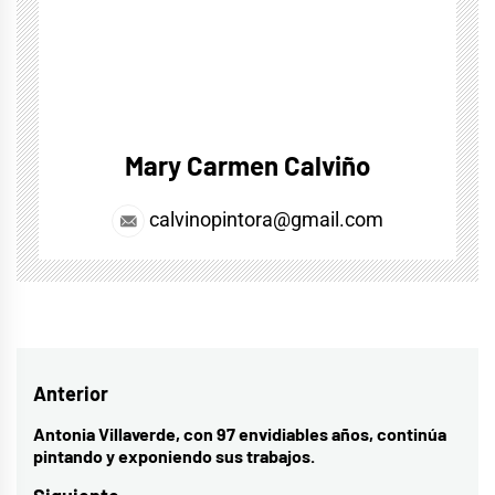
Mary Carmen Calviño
calvinopintora@gmail.com
Navegación
Anterior
de
Antonia Villaverde, con 97 envidiables años, continúa
Entrada
pintando y exponiendo sus trabajos.
entradas
anterior: