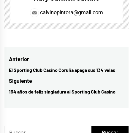
calvinopintora@gmail.com
Navegación
Anterior
de
El Sporting Club Casino Coruña apaga sus 134 velas
Entrada
entradas
anterior:
Siguiente
134 años de feliz singladura al Sporting Club Casino
Entrada
siguiente:
Buscar: