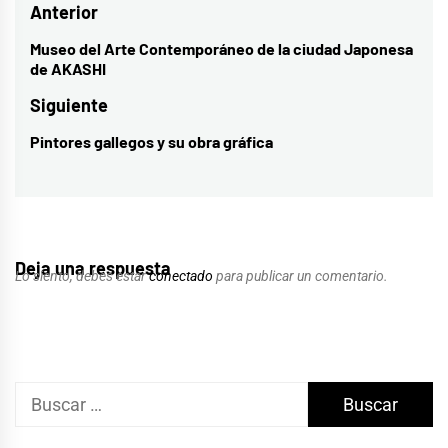
Navegación
Anterior
de
Museo del Arte Contemporáneo de la ciudad Japonesa
Entrada
de AKASHI
entradas
anterior:
Siguiente
Pintores gallegos y su obra gráfica
Entrada
siguiente:
Deja una respuesta
Lo siento, debes estar
conectado
para publicar un comentario.
Buscar: