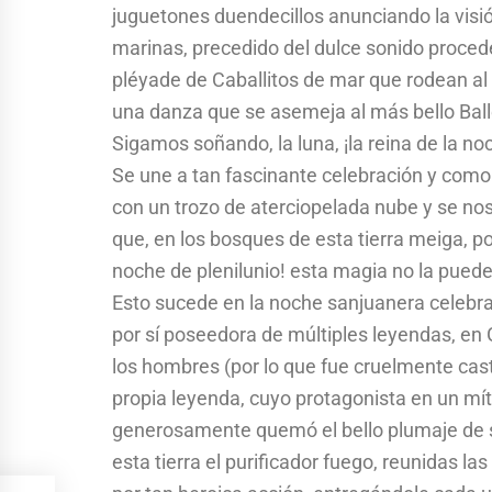
juguetones duendecillos anunciando la visi
marinas, precedido del dulce sonido proce
pléyade de Caballitos de mar que rodean al 
una danza que se asemeja al más bello Balle
Sigamos soñando, la luna, ¡la reina de la no
Se une a tan fascinante celebración y como 
con un trozo de aterciopelada nube y se no
que, en los bosques de esta tierra meiga, p
noche de plenilunio! esta magia no la puede
Esto sucede en la noche sanjuanera celebrad
por sí poseedora de múltiples leyendas, en 
los hombres (por lo que fue cruelmente casti
propia leyenda, cuyo protagonista en un mí
generosamente quemó el bello plumaje de su
esta tierra el purificador fuego, reunidas 