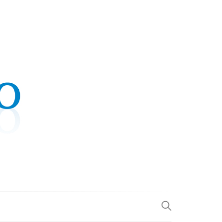
.COM
L