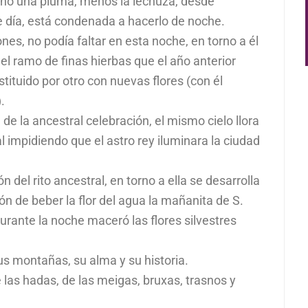
uno una pluma, menos la lechuza, desde
e día, está condenada a hacerlo de noche.
nes, no podía faltar en esta noche, en torno a él
el ramo de finas hierbas que el año anterior
tituido por otro con nuevas flores (con él
.
e la ancestral celebración, el mismo cielo llora
al impidiendo que el astro rey iluminara la ciudad
n del rito ancestral, en torno a ella se desarrolla
ión de beber la flor del agua la mañanita de S.
urante la noche maceró las flores silvestres
sus montañas, su alma y su historia.
 las hadas, de las meigas, bruxas, trasnos y