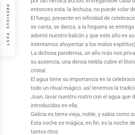
por tan heroica acción, entregándole cada 
PREVIOUS POST
entonces esta, la lechuza, no puede volar d
El fuego, presente en infinidad de celebracio
se canta, se danza, a la hoguera se entrega 
adornó nuestro balcón y que este año es sus
intentamos ahuyentar a los malos espíritus)
La dichosa pandemia, un año más nos priva d
su ausencia, una densa niebla cubre el litor
cristal.
El agua tiene su importancia en la celebració
todo un ritual mágico, así tenemos la tradic
Juan, lavar nuestro rostro con el agua que d
introducidas en ella.
Galicia es tierra vieja, noble, y sabia como 
Esta noche es mágica; en fin, es la noche de
tantos ritos.