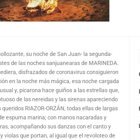
 sollozante, su noche de San Juan- la segunda-
tristes de las noches sanjuanearas de MARINEDA.
ediera, disfrazados de coronavirus consiguieron
rición en la noche más mágica, esa noche cargada
nusual y, picarona hace guiños a las estrellas que,
ptuoso de las nereidas y las sirenas apareciendo
s queridos RIAZOR-ORZÁN, todas ellas de largas
s de espuma marina; con manos nacaradas y
iras, acompañando sus danzas con el canto y
 violas que portan, al igual que el revoloteo de