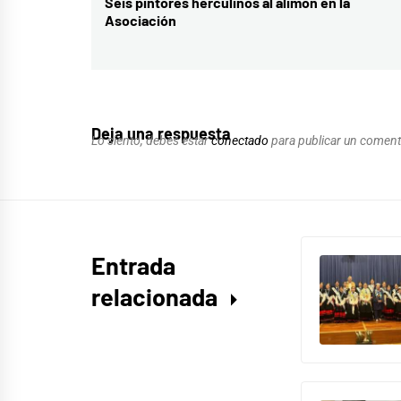
de
Seis pintores herculinos al alimón en la
Entrada
Asociación
entradas
anterior:
Deja una respuesta
Lo siento, debes estar
conectado
para publicar un coment
Entrada
relacionada