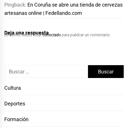
Pingback:
En Coruña se abre una tienda de cervezas
artesanas online | Fedellando.com
Deja una respuesta
Lo siento, debes estar
conectado
para publicar un comentario.
Buscar:
Cultura
Deportes
Formación