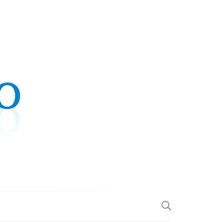
.COM
L