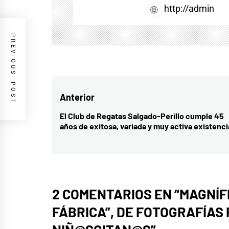
http://admin
PREVIOUS POST
Navegación
Anterior
de
El Club de Regatas Salgado-Perillo cumple 45
Entrada
años de exitosa, variada y muy activa existenci
entradas
anterior:
2 COMENTARIOS EN “
MAGNÍFI
FÁBRICA”, DE FOTOGRAFÍAS