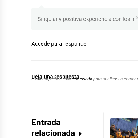
Singular y positiva experiencia con los ni
Accede para responder
Deja una respuesta
Lo siento, debes estar
conectado
para publicar un coment
Entrada
relacionada