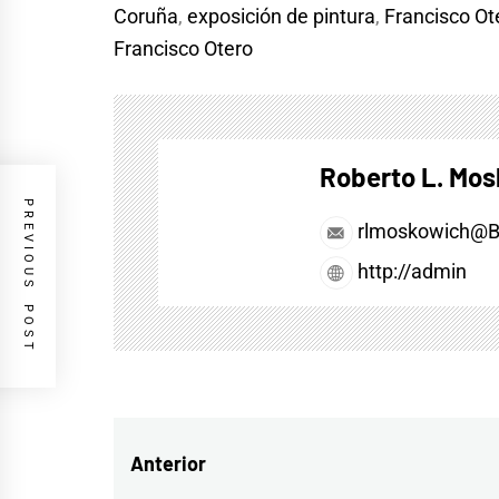
Coruña
,
exposición de pintura
,
Francisco Ot
Francisco Otero
Roberto L. Mo
PREVIOUS POST
rlmoskowich@
http://admin
Navegación
Anterior