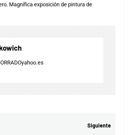
ero
,
Magnífica exposición de pintura de
skowich
BORRADOyahoo.es
Siguiente