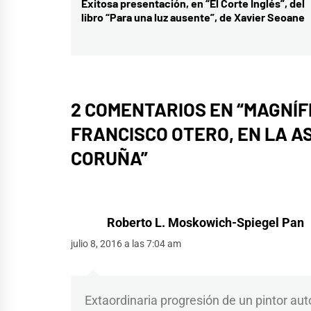
de
Exitosa presentación, en “El Corte Inglés”, del
Entrada
libro “Para una luz ausente”, de Xavier Seoane
entradas
anterior:
2 COMENTARIOS EN “
MAGNÍF
FRANCISCO OTERO, EN LA AS
CORUÑA
”
Roberto L. Moskowich-Spiegel Pan
julio 8, 2016 a las 7:04 am
Extaordinaria progresión de un pintor aut