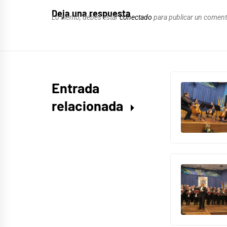
Deja una respuesta
Lo siento, debes estar
conectado
para publicar un coment
Entrada
relacionada