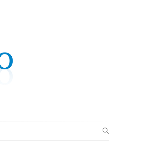
.COM
L