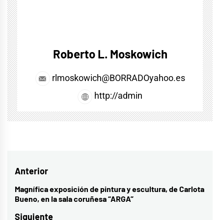
Roberto L. Moskowich
rlmoskowich@BORRADOyahoo.es
http://admin
Navegación
Anterior
de
Magnífica exposición de pintura y escultura, de Carlota
Entrada
Bueno, en la sala coruñesa “ARGA”
entradas
anterior:
Siguiente