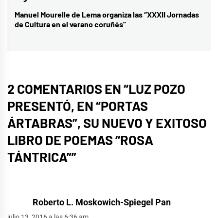
Manuel Mourelle de Lema organiza las “XXXII Jornadas
Entrada
de Cultura en el verano coruñés”
siguiente:
2 COMENTARIOS EN “
LUZ POZO
PRESENTÓ, EN “PORTAS
ÁRTABRAS”, SU NUEVO Y EXITOSO
LIBRO DE POEMAS “ROSA
TÁNTRICA”
”
Roberto L. Moskowich-Spiegel Pan
julio 13, 2016 a las 6:36 am