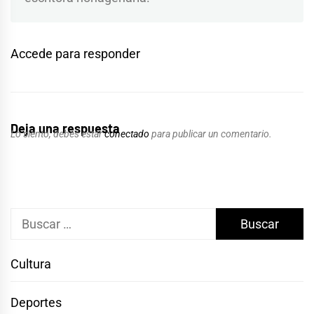
Accede para responder
Deja una respuesta
Lo siento, debes estar
conectado
para publicar un comentario.
Buscar:
Cultura
Deportes