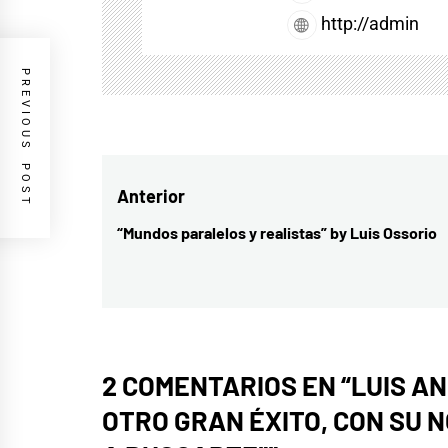
http://admin
PREVIOUS POST
Navegación
Anterior
de
“Mundos paralelos y realistas” by Luis Ossorio
Entrada
entradas
anterior:
2 COMENTARIOS EN “
LUIS A
OTRO GRAN ÉXITO, CON SU 