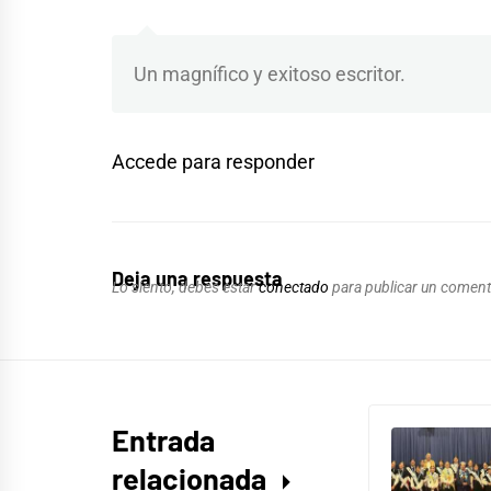
Un magnífico y exitoso escritor.
Accede para responder
Deja una respuesta
Lo siento, debes estar
conectado
para publicar un coment
Entrada
relacionada