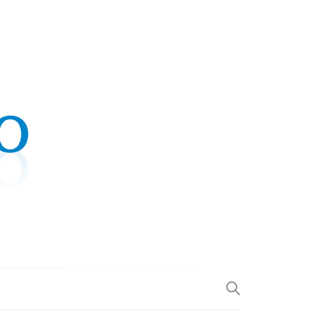
.COM
L