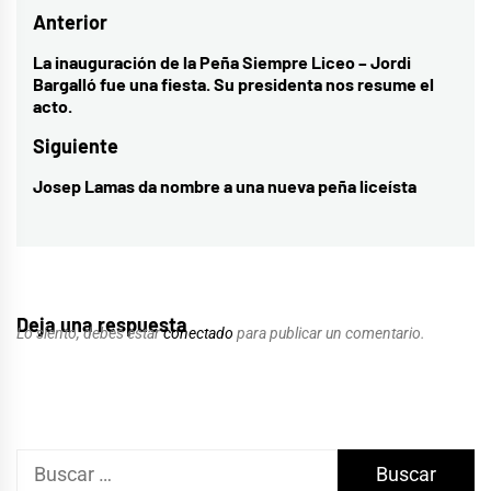
Navegación
Anterior
de
La inauguración de la Peña Siempre Liceo – Jordi
Entrada
Bargalló fue una fiesta. Su presidenta nos resume el
entradas
anterior:
acto.
Siguiente
Josep Lamas da nombre a una nueva peña liceísta
Entrada
siguiente:
Deja una respuesta
Lo siento, debes estar
conectado
para publicar un comentario.
Buscar: