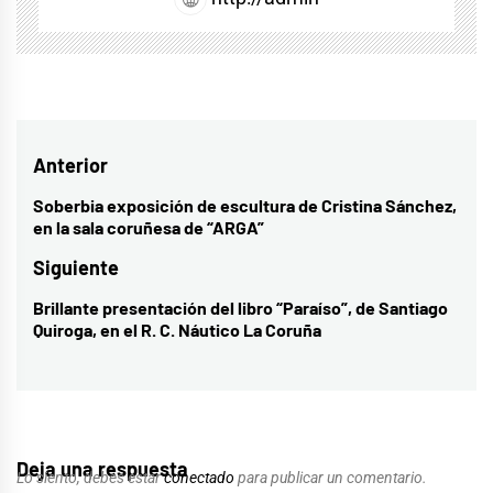
Navegación
Anterior
de
Soberbia exposición de escultura de Cristina Sánchez,
Entrada
en la sala coruñesa de “ARGA”
entradas
anterior:
Siguiente
Brillante presentación del libro “Paraíso”, de Santiago
Entrada
Quiroga, en el R. C. Náutico La Coruña
siguiente:
Deja una respuesta
Lo siento, debes estar
conectado
para publicar un comentario.