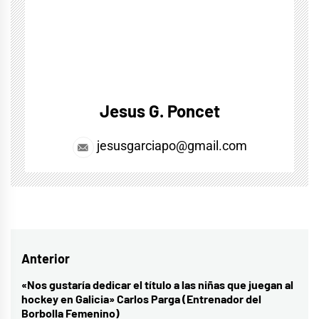
Jesus G. Poncet
jesusgarciapo@gmail.com
Navegación
Anterior
de
«Nos gustaría dedicar el título a las niñas que juegan al
Entrada
hockey en Galicia» Carlos Parga (Entrenador del
entradas
anterior:
Borbolla Femenino)