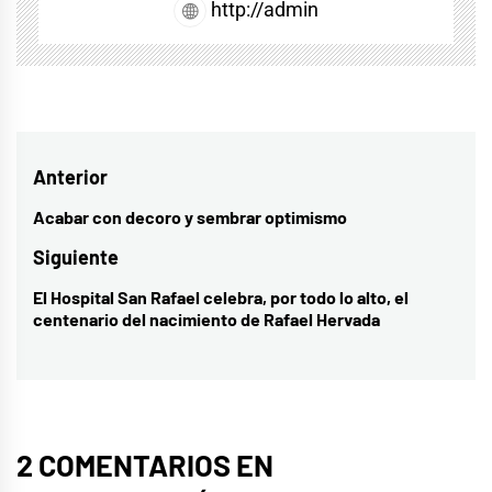
http://admin
Navegación
Anterior
de
Acabar con decoro y sembrar optimismo
Entrada
entradas
anterior:
Siguiente
El Hospital San Rafael celebra, por todo lo alto, el
Entrada
centenario del nacimiento de Rafael Hervada
siguiente:
2 COMENTARIOS EN