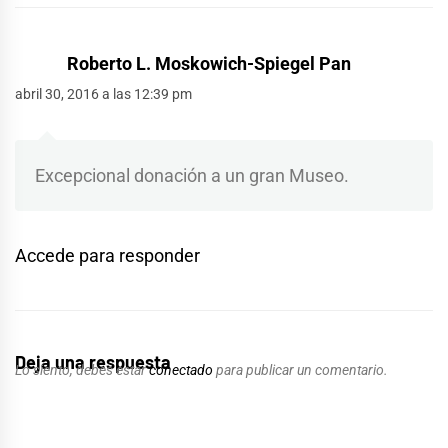
Roberto L. Moskowich-Spiegel Pan
abril 30, 2016 a las 12:39 pm
Excepcional donación a un gran Museo.
Accede para responder
Deja una respuesta
Lo siento, debes estar
conectado
para publicar un comentario.