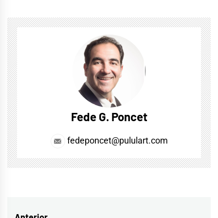
Fede G. Poncet
fedeponcet@pululart.com
Anterior