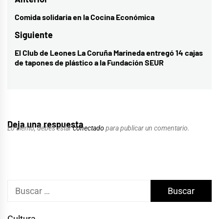
Navegación
de
Comida solidaria en la Cocina Económica
Entrada
entradas
anterior:
Siguiente
El Club de Leones La Coruña Marineda entregó 14 cajas
Entrada
de tapones de plástico a la Fundación SEUR
siguiente:
Deja una respuesta
Lo siento, debes estar
conectado
para publicar un comentario.
Buscar:
Cultura