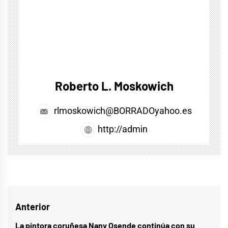
Roberto L. Moskowich
rlmoskowich@BORRADOyahoo.es
http://admin
Navegación
Anterior
de
La pintora coruñesa Nany Osende continúa con su
Entrada