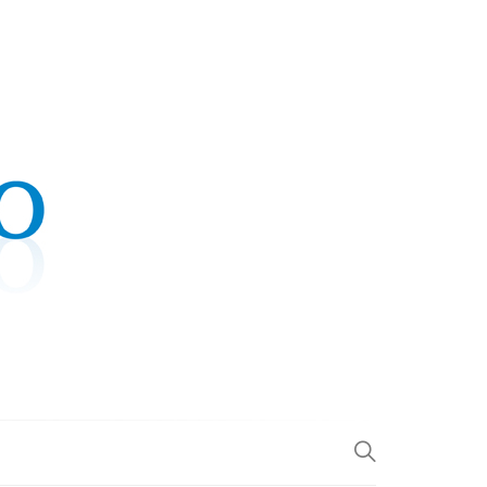
.COM
L