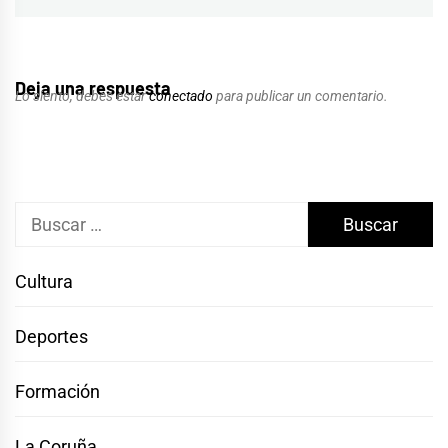
Deja una respuesta
Lo siento, debes estar
conectado
para publicar un comentario.
Buscar:
Cultura
Deportes
Formación
La Coruña