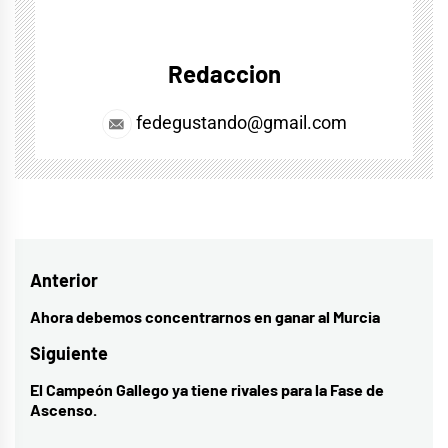
Redaccion
fedegustando@gmail.com
Navegación
Anterior
de
Ahora debemos concentrarnos en ganar al Murcia
Entrada
entradas
anterior:
Siguiente
El Campeón Gallego ya tiene rivales para la Fase de
Entrada
Ascenso.
siguiente: