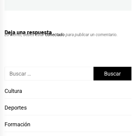
siguiente:
Deja una respuesta
Lo siento, debes estar
conectado
para publicar un comentario.
Buscar:
Cultura
Deportes
Formación