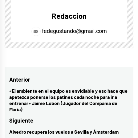
Redaccion
fedegustando@gmail.com
Navegación
Anterior
de
«El ambiente en el equipo es envidiable y eso hace que
Entrada
apetezca ponerse los patines cada noche para ir a
entradas
anterior:
entrenar» Jaime Lobón (Jugador del Compañía de
María)
Siguiente
Alvedro recupera los vuelos a Sevilla y Ámsterdam
Entrada