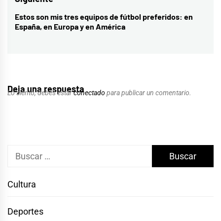
Estos son mis tres equipos de fútbol preferidos: en
Entrada
España, en Europa y en América
siguiente:
Deja una respuesta
Lo siento, debes estar
conectado
para publicar un comentario.
Buscar:
Cultura
Deportes