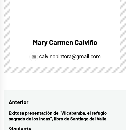
Mary Carmen Calviño
calvinopintora@gmail.com
Navegación
Anterior
de
Exitosa presentación de “Vilcabamba, el refugio
Entrada
sagrado de los incas”, libro de Santiago del Valle
entradas
anterior:
Siguiente