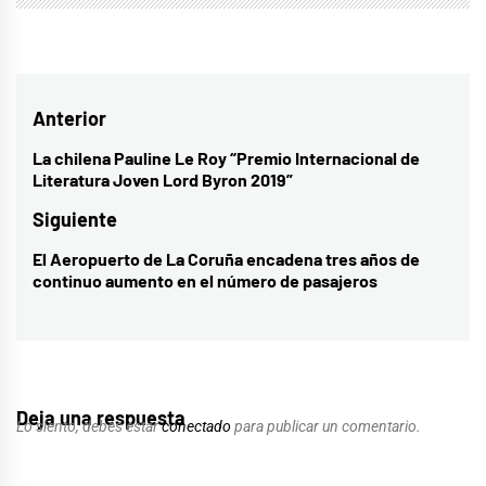
Navegación
Anterior
de
La chilena Pauline Le Roy “Premio Internacional de
Entrada
Literatura Joven Lord Byron 2019”
entradas
anterior:
Siguiente
El Aeropuerto de La Coruña encadena tres años de
Entrada
continuo aumento en el número de pasajeros
siguiente:
Deja una respuesta
Lo siento, debes estar
conectado
para publicar un comentario.