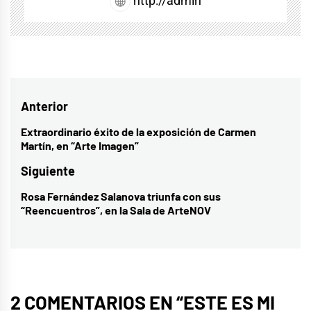
http://admin
Navegación
Anterior
de
Extraordinario éxito de la exposición de Carmen
Entrada
Martín, en “Arte Imagen”
entradas
anterior:
Siguiente
Rosa Fernández Salanova triunfa con sus
Entrada
“Reencuentros”, en la Sala de ArteNOV
siguiente:
2 COMENTARIOS EN “
ESTE ES MI