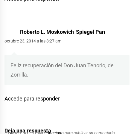
Roberto L. Moskowich-Spiegel Pan
octubre 23, 2014 a las 8:27 am
Feliz recuperación del Don Juan Tenorio, de
Zorrilla.
Accede para responder
Deja una respuesta
Lo siento, debes estar
conectado
para publicar un comentario.