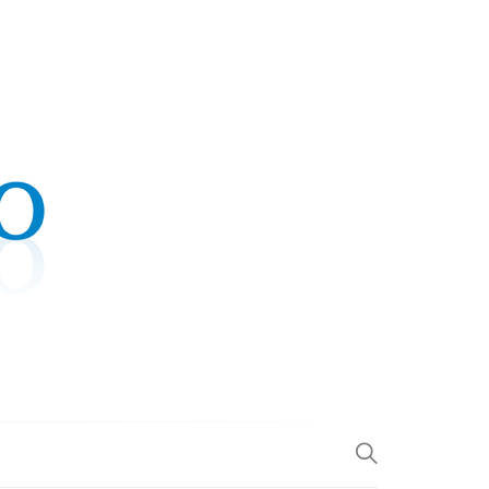
.COM
L