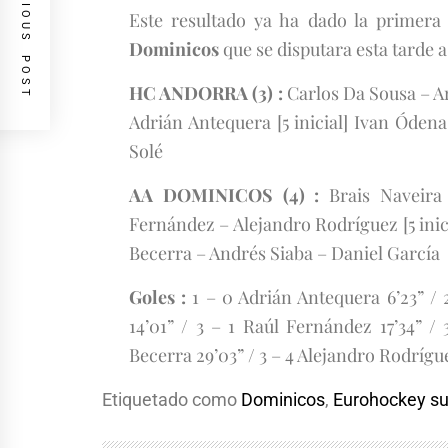
PREVIOUS POST
Este resultado ya ha dado la primera 
Dominicos
que se disputara esta tarde a 
HC ANDORRA (3) :
Carlos Da Sousa – A
Adrián Antequera [5 inicial] Ivan Óde
Solé
AA DOMINICOS (4) :
Brais Naveira 
Fernández – Alejandro Rodríguez [5 inic
Becerra – Andrés Siaba – Daniel García
Goles :
1 – 0 Adrián Antequera 6’23” / 
14’01” / 3 – 1 Raúl Fernández 17’34” /
Becerra 29’03” / 3 – 4 Alejandro Rodrígue
Etiquetado como
Dominicos
,
Eurohockey s