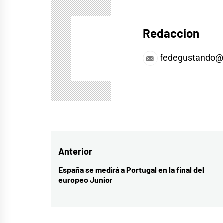
Redaccion
fedegustando@
Navegación
Anterior
de
España se medirá a Portugal en la final del
Entrada
europeo Junior
entradas
anterior: