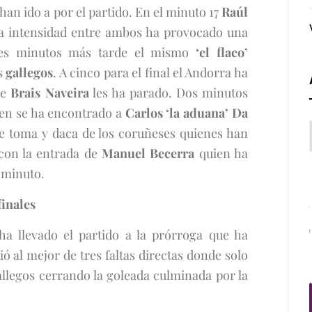
an ido a por el partido. En el minuto 17
Raúl
La intensidad entre ambos ha provocado una
tres minutos más tarde el mismo
‘el flaco’
s
gallegos
. A cinco para el final el Andorra ha
ue
Brais Naveira
les ha parado. Dos minutos
ien se ha encontrado a
Carlos ‘la aduana’ Da
de toma y daca de los coruñeses quienes han
con la entrada de
Manuel Becerra
quien ha
o minuto.
finales
 ha llevado el partido a la prórroga que ha
ió al mejor de tres faltas directas donde solo
allegos cerrando la goleada culminada por la