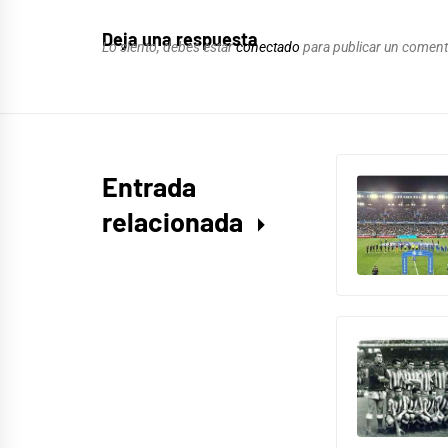
Deja una respuesta
Lo siento, debes estar
conectado
para publicar un coment
Entrada
relacionada