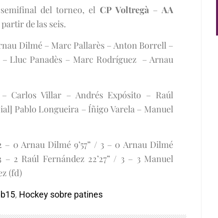
semifinal del torneo, el
CP Voltregà
–
AA
partir de las seis.
rnau Dilmé – Marc Pallarès – Anton Borrell –
na – Lluc Panadès – Marc Rodríguez – Arnau
– Carlos Villar – Andrés Expósito – Raúl
ial] Pablo Longueira – Íñigo Varela – Manuel
2 – 0 Arnau Dilmé 9’57” / 3 – 0 Arnau Dilmé
 3 – 2 Raúl Fernández 22’27” / 3 – 3 Manuel
z (fd)
ub15
,
Hockey sobre patines