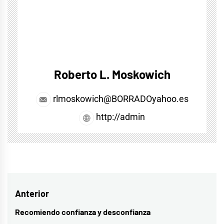
Roberto L. Moskowich
rlmoskowich@BORRADOyahoo.es
http://admin
Navegación
Anterior
de
Recomiendo confianza y desconfianza
Entrada