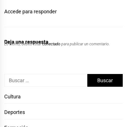
Accede para responder
Deja una respuesta
Lo siento, debes estar
conectado
para publicar un comentario.
Buscar:
Cultura
Deportes