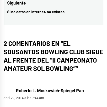
entradas
anterior:
Siguiente
Si no estas en Internet, no existes
Entrada
siguiente:
2 COMENTARIOS EN “
EL
SOUSANTOS BOWLING CLUB SIGUE
AL FRENTE DEL “II CAMPEONATO
AMATEUR SOL BOWLING”
”
Roberto L. Moskowich-Spiegel Pan
abril 29, 2014 a las 7:44 am