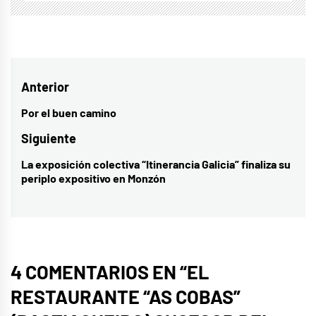
Navegación
Anterior
de
Por el buen camino
Entrada
entradas
anterior:
Siguiente
La exposición colectiva “Itinerancia Galicia” finaliza su
Entrada
periplo expositivo en Monzón
siguiente:
4 COMENTARIOS EN “
EL
RESTAURANTE “AS COBAS”