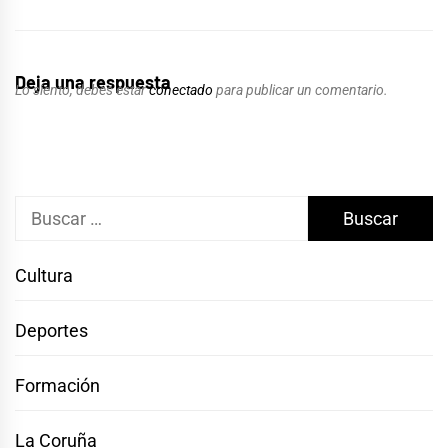
Deja una respuesta
Lo siento, debes estar
conectado
para publicar un comentario.
Buscar:
Cultura
Deportes
Formación
La Coruña