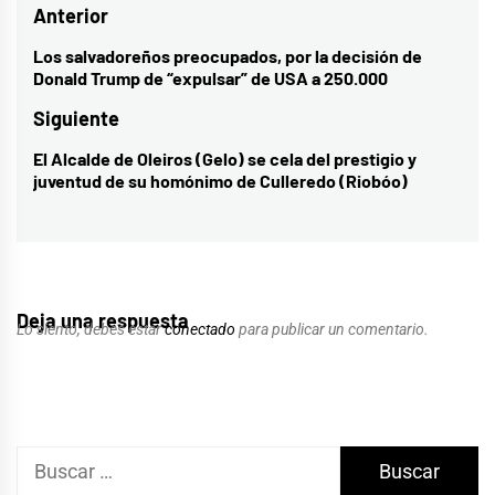
Navegación
Anterior
de
Los salvadoreños preocupados, por la decisión de
Entrada
Donald Trump de “expulsar” de USA a 250.000
entradas
anterior:
Siguiente
El Alcalde de Oleiros (Gelo) se cela del prestigio y
Entrada
juventud de su homónimo de Culleredo (Riobóo)
siguiente:
Deja una respuesta
Lo siento, debes estar
conectado
para publicar un comentario.
Buscar: