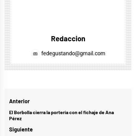
Redaccion
fedegustando@gmail.com
Navegación
Anterior
de
El Borbolla cierra la portería con el fichaje de Ana
Entrada
Pérez
entradas
anterior:
Siguiente