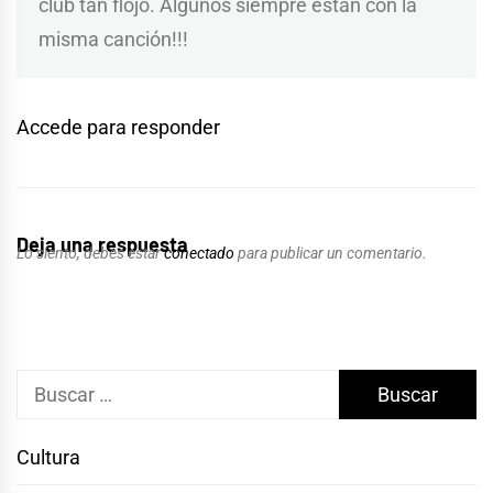
club tan flojo. Algunos siempre están con la
misma canción!!!
Accede para responder
Deja una respuesta
Lo siento, debes estar
conectado
para publicar un comentario.
Buscar:
Cultura