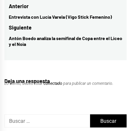
Navegación
Anterior
de
Entrevista con Lucía Varela (Vigo Stick Femenino)
Entrada
entradas
anterior:
Siguiente
Antón Boedo analiza la semifinal de Copa entre el Liceo
Entrada
y el Noia
siguiente:
Deja una respuesta
Lo siento, debes estar
conectado
para publicar un comentario.
Buscar: