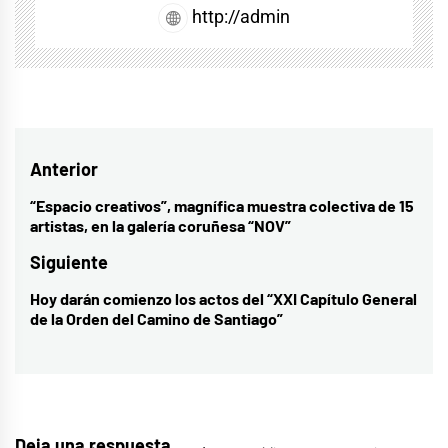
http://admin
Navegación
Anterior
de
“Espacio creativos”, magnífica muestra colectiva de 15
Entrada
artistas, en la galería coruñesa “NOV”
entradas
anterior:
Siguiente
Hoy darán comienzo los actos del “XXI Capítulo General
Entrada
de la Orden del Camino de Santiago”
siguiente:
Deja una respuesta