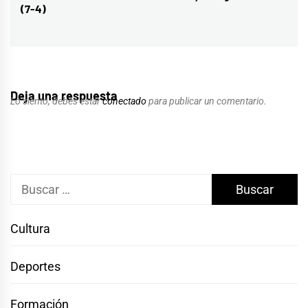
(7-4)
siguiente:
Deja una respuesta
Lo siento, debes estar
conectado
para publicar un comentario.
Buscar:
Cultura
Deportes
Formación