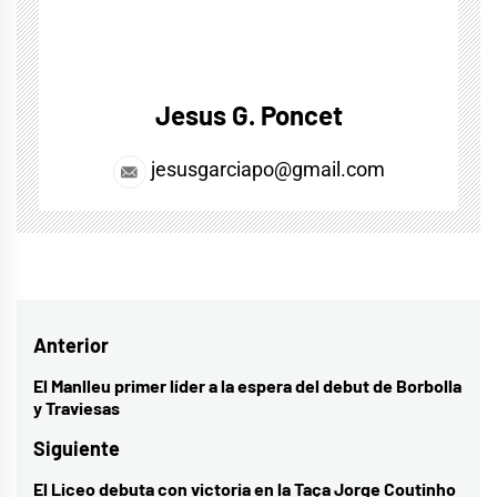
Jesus G. Poncet
jesusgarciapo@gmail.com
Navegación
Anterior
de
El Manlleu primer líder a la espera del debut de Borbolla
Entrada
y Traviesas
entradas
anterior:
Siguiente
El Liceo debuta con victoria en la Taça Jorge Coutinho
Entrada