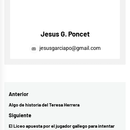
Jesus G. Poncet
jesusgarciapo@gmail.com
Navegación
Anterior
de
Algo de historia del Teresa Herrera
Entrada
entradas
anterior:
Siguiente
El Liceo apuesta por el jugador gallego para intentar
Entrada