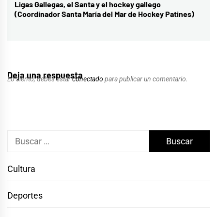
Ligas Gallegas, el Santa y el hockey gallego
siguiente:
(Coordinador Santa María del Mar de Hockey Patines)
Deja una respuesta
Lo siento, debes estar
conectado
para publicar un comentario.
Buscar:
Cultura
Deportes