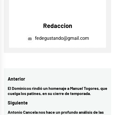
Redaccion
fedegustando@gmail.com
Navegación
Anterior
de
El Dominicos rindió un homenaje a Manuel Togores, que
Entrada
cuelga los patines, en su cierre de temporada.
entradas
anterior:
Siguiente
Antonio Cancela nos hace un profundo análisis de las
Entrada