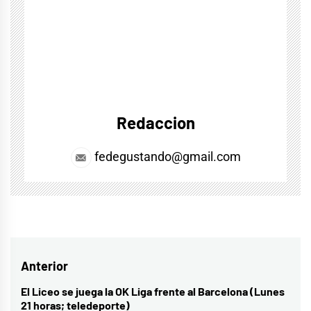
Redaccion
fedegustando@gmail.com
Navegación
Anterior
de
El Liceo se juega la OK Liga frente al Barcelona (Lunes
Entrada
21 horas; teledeporte)