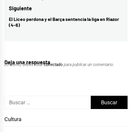
entradas
anterior:
Siguiente
El Liceo perdona y el Barça sentencia la liga en Riazor
Entrada
(4-6)
siguiente:
Deja una respuesta
Lo siento, debes estar
conectado
para publicar un comentario.
Buscar:
Cultura