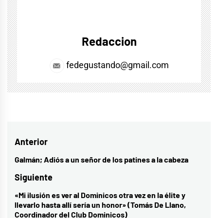
Redaccion
fedegustando@gmail.com
Navegación
Anterior
de
Galmán; Adiós a un señor de los patines a la cabeza
Entrada
entradas
anterior:
Siguiente
«Mi ilusión es ver al Dominicos otra vez en la élite y
Entrada
llevarlo hasta allí sería un honor» (Tomás De Llano,
siguiente:
Coordinador del Club Dominicos)