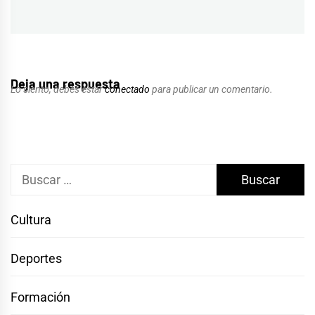
Deja una respuesta
Lo siento, debes estar
conectado
para publicar un comentario.
Buscar:
Cultura
Deportes
Formación