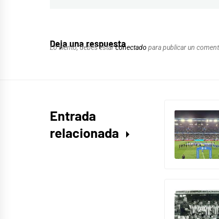
Deja una respuesta
Lo siento, debes estar
conectado
para publicar un coment
Entrada
relacionada