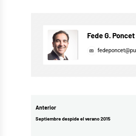
Fede G. Poncet
fedeponcet@pul
Navegación
Anterior
de
Septiembre despide el verano 2015
Entrada
entradas
anterior: