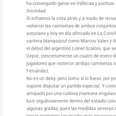
ha conseguido ganar en Vallecas y puntuar a
Sociedad.
Si echamos la vista atrás y a modo de rec
vistieron las camisetas de ambos conjuntos.
asturiano y hoy en día afincado en La Coruñ
cantera blanquiazul como Marcos Vales y A
el debut del argentino Lionel Scaloni, que s
Depor, concretamente un cuatro de enero de
jugadores que vistieron ambas camisetas s
Fernández.
No es un deby, pero como si lo fuese, por pr
supone disputar un partido especial. Y como
arropado por una ruidosa mareona engalan
lucir orgullosamente dentro del estadio cor
algunas gradas, pues las medidas severas 
iniciar prometen ser mucho más rigurosas p