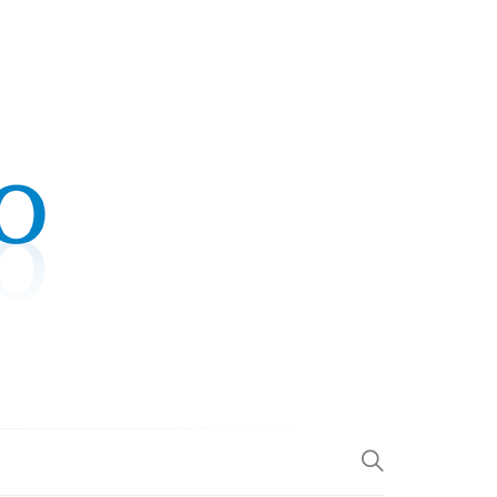
.COM
L