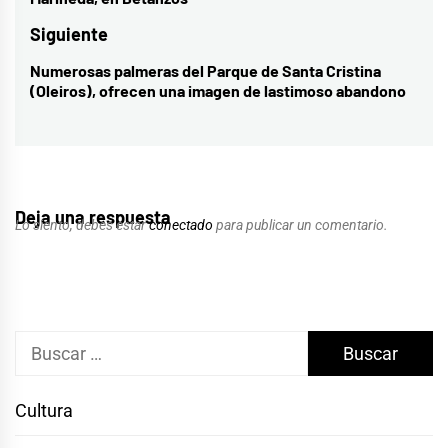
entradas
anterior:
Siguiente
Numerosas palmeras del Parque de Santa Cristina
Entrada
(Oleiros), ofrecen una imagen de lastimoso abandono
siguiente:
Deja una respuesta
Lo siento, debes estar
conectado
para publicar un comentario.
Buscar:
Cultura