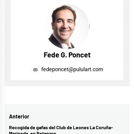
Fede G. Poncet
fedeponcet@pululart.com
Navegación
Anterior
de
Recogida de gafas del Club de Leones La Coruña-
Entrada
Marineda, en Betanzos