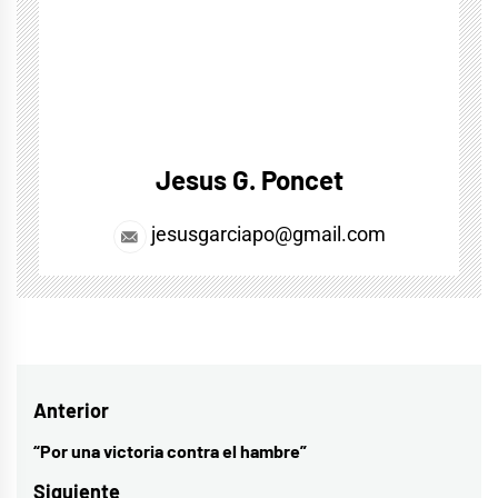
Jesus G. Poncet
jesusgarciapo@gmail.com
Navegación
Anterior
de
“Por una victoria contra el hambre”
Entrada
entradas
anterior:
Siguiente