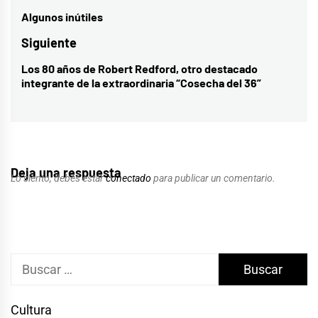
de
Algunos inútiles
Entrada
entradas
anterior:
Siguiente
Los 80 años de Robert Redford, otro destacado
Entrada
integrante de la extraordinaria “Cosecha del 36”
siguiente:
Deja una respuesta
Lo siento, debes estar
conectado
para publicar un comentario.
Buscar:
Cultura