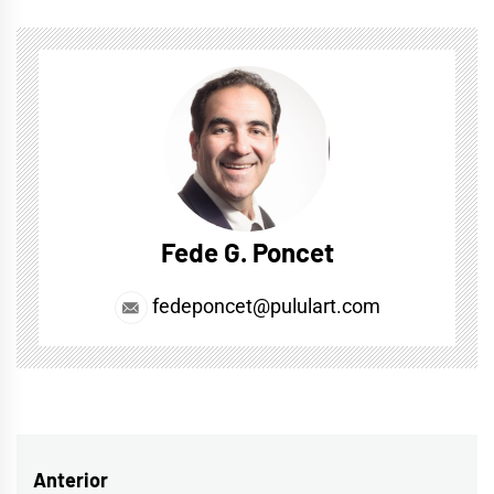
Fede G. Poncet
fedeponcet@pululart.com
Navegación
Anterior