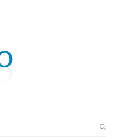
.COM
L