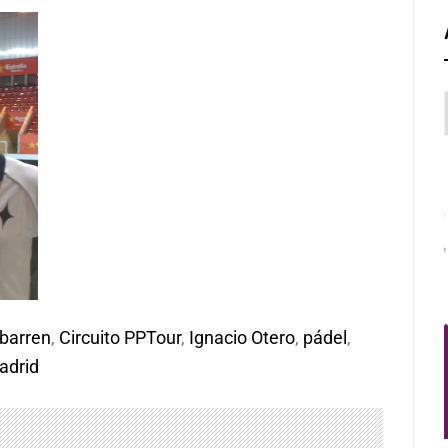
ibarren
,
Circuito PPTour
,
Ignacio Otero
,
pádel
,
adrid