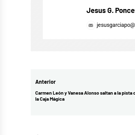
Jesus G. Ponce
jesusgarciapo
Navegación
Anterior
de
Carmen León y Vanesa Alonso saltan a la pista 
Entrada
la Caja Mágica
entradas
anterior: