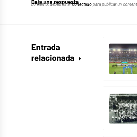
Deja una respuesta
Lo siento, debes estar
conectado
para publicar un coment
Entrada
relacionada