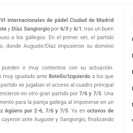
s
VI Internacionales de pádel Ciudad de Madrid
ste
y
Díaz Sangiorgio
por
6/3
y
6/1
, tras un buen
uso a los gallegos. En el primer set, el partido
do, donde Auguste/Díaz impusieron su dominio
pueden ir muy contentos con su actuación.
do muy igualado ante
Botello/Izquierdo
a los que
e partido se jugaban el acceso al cuadro principal
ncieron en otro gran partido por
7/6 y 7/5
. Una
omento para la pareja gallega al imponerse en un
ez Agüero
por 2-6, 7/6 y 7/5
. Ya en
octavos de
 cayeron ante Auguste y Sangiorgio, finalizando