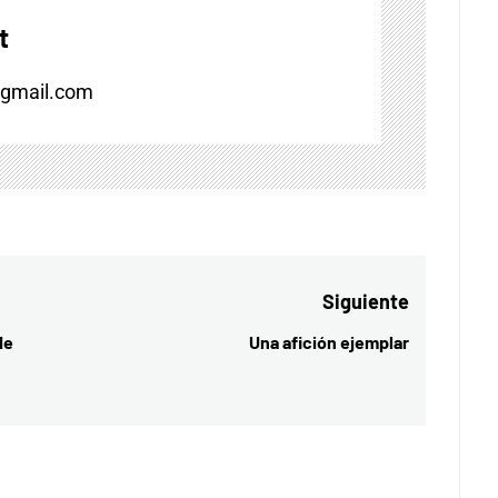
t
@gmail.com
Siguiente
de
Una afición ejemplar
Entrada
siguiente: