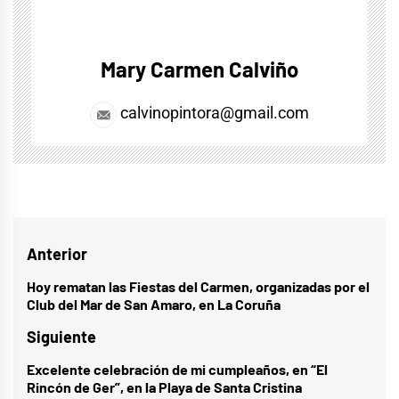
Mary Carmen Calviño
calvinopintora@gmail.com
Navegación
Anterior
de
Hoy rematan las Fiestas del Carmen, organizadas por el
Entrada
Club del Mar de San Amaro, en La Coruña
entradas
anterior:
Siguiente
Excelente celebración de mi cumpleaños, en “El
Entrada
Rincón de Ger”, en la Playa de Santa Cristina
siguiente: