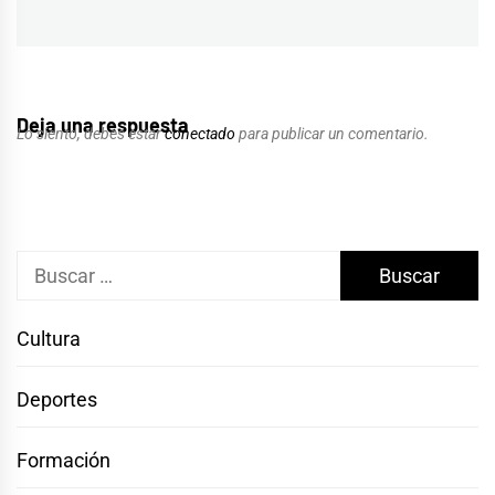
Deja una respuesta
Lo siento, debes estar
conectado
para publicar un comentario.
Buscar:
Cultura
Deportes
Formación