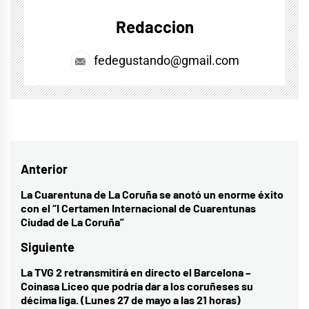
Redaccion
fedegustando@gmail.com
Navegación
Anterior
de
La Cuarentuna de La Coruña se anotó un enorme éxito
Entrada
con el “I Certamen Internacional de Cuarentunas
entradas
anterior:
Ciudad de La Coruña”
Siguiente
La TVG 2 retransmitirá en directo el Barcelona –
Entrada
Coinasa Liceo que podría dar a los coruñeses su
siguiente:
décima liga. (Lunes 27 de mayo a las 21 horas)