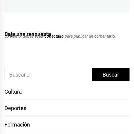
Deja una respuesta
Lo siento, debes estar
conectado
para publicar un comentario.
Buscar:
Cultura
Deportes
Formación