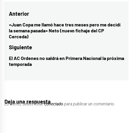
Navegación
Anterior
de
«Juan Copa me llamó hace tres meses pero me decidí
Entrada
la semana pasada» Neto (nuevo fichaje del CP
entradas
anterior:
Cerceda)
Siguiente
El AC Ordenes no saldrá en Primera Nacional la próxima
Entrada
temporada
siguiente:
Deja una respuesta
Lo siento, debes estar
conectado
para publicar un comentario.