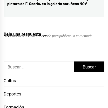
pintura de F. Osorio, en la galería coruñesa NOV
siguiente:
Deja una respuesta
Lo siento, debes estar
conectado
para publicar un comentario.
Buscar:
Cultura
Deportes
Formación