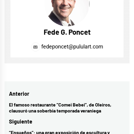
Fede G. Poncet
fedeponcet@pululart.com
Navegación
Anterior
de
El famoso restaurante “Comei Bebei”, de Oleiros,
Entrada
clausuró una soberbia temporada veraniega
entradas
anterior:
Siguiente
“Ensueños”: una gran exposición de escultura y
Entrada