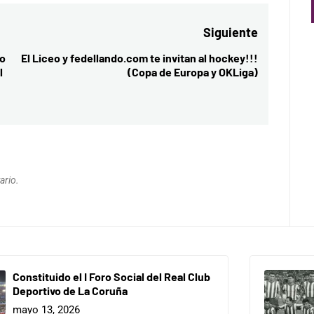
Siguiente
ro
El Liceo y fedellando.com te invitan al hockey!!!
Entrada
l
(Copa de Europa y OKLiga)
siguiente:
ario.
Constituido el I Foro Social del Real Club
Deportivo de La Coruña
mayo 13, 2026