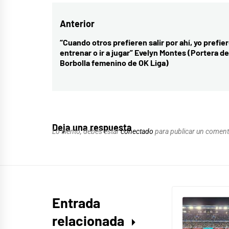
Navegación
Anterior
de
“Cuando otros prefieren salir por ahí, yo prefie
Entrada
entrenar o ir a jugar” Evelyn Montes (Portera de
entradas
anterior:
Borbolla femenino de OK Liga)
Deja una respuesta
Lo siento, debes estar
conectado
para publicar un coment
Entrada
relacionada