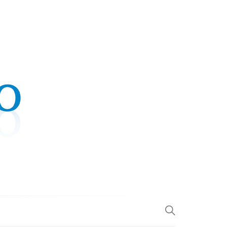
.COM
L