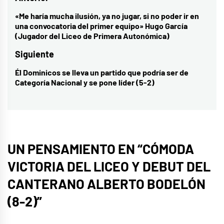
de
«Me haría mucha ilusión, ya no jugar, si no poder ir en
Entrada
una convocatoria del primer equipo» Hugo García
entradas
anterior:
(Jugador del Liceo de Primera Autonómica)
Siguiente
Él Dominicos se lleva un partido que podría ser de
Entrada
Categoría Nacional y se pone líder (5-2)
siguiente:
UN PENSAMIENTO EN “
CÓMODA
VICTORIA DEL LICEO Y DEBUT DEL
CANTERANO ALBERTO BODELÓN
(8-2)
”