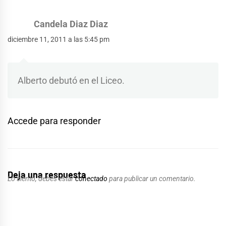
Candela Diaz Diaz
diciembre 11, 2011 a las 5:45 pm
Alberto debutó en el Liceo.
Accede para responder
Deja una respuesta
Lo siento, debes estar
conectado
para publicar un comentario.