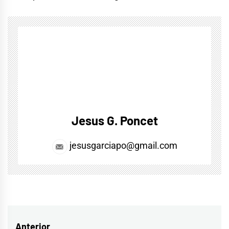
Jesus G. Poncet
jesusgarciapo@gmail.com
Navegación
Anterior